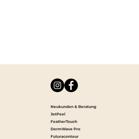
Neukunden & Beratung
JetPeel
ThermoCEUTICAL®
FeatherTouch
Hydra‑Linie – Die perfekte
DermWave Pro
Sommerpflege für
Futuracontour