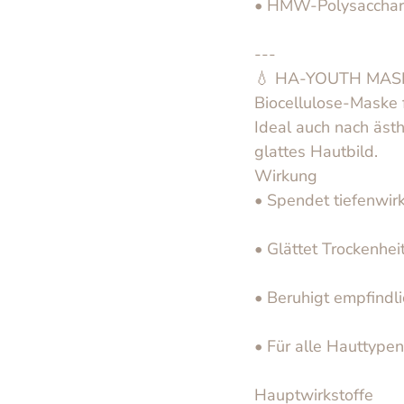
• HMW‑Polysaccharid
---
💧 HA‑YOUTH MASK 
Biocellulose‑Maske 
Ideal auch nach ästh
glattes Hautbild.
Wirkung
• Spendet tiefenwir
• Glättet Trockenhei
• Beruhigt empfindl
• Für alle Hauttype
Hauptwirkstoffe