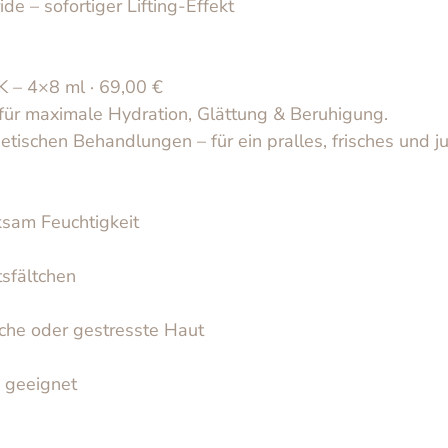
e – sofortiger Lifting‑Effekt
– 4×8 ml · 69,00 €
für maximale Hydration, Glättung & Beruhigung.
etischen Behandlungen – für ein pralles, frisches und j
ksam Feuchtigkeit
tsfältchen
iche oder gestresste Haut
n geeignet