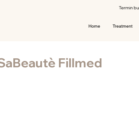
Termin b
Home
Treatment
SaBeautè Fillmed