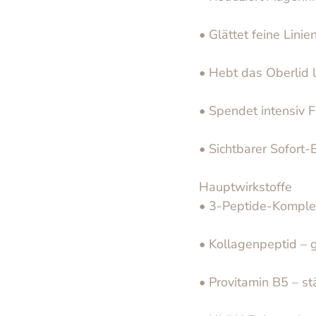
• Glättet feine Lini
• Hebt das Oberlid l
• Spendet intensiv F
• Sichtbarer Sofort‑
Hauptwirkstoffe
• 3‑Peptide‑Komplex
• Kollagenpeptid – g
• Provitamin B5 – st