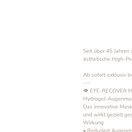
Seit über 45 Jahre
ästhetische High‑Pe
Ab sofort exklusiv b
---
👁️ EYE‑RECOVER MA
Hydrogel‑Augenmaske
Das innovative Mask
und wirkt gezielt g
Wirkung
• Reduziert Augenr