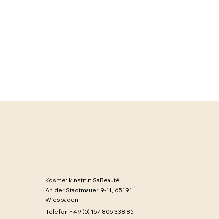
Som
Kosmetikinstitut SaBeauté
✨ Elle Beauty Award 2026
An der Stadtmauer 9-11, 65191
– Monika Heiligmann
Wiesbaden
Telefon +49 (0) 157 806 338 86