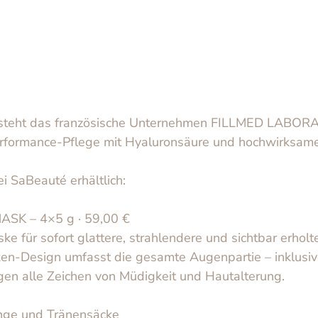
n steht das französische Unternehmen FILLMED LABOR
rformance‑Pflege mit Hyaluronsäure und hochwirksamen
ei SaBeauté erhältlich:
SK – 4×5 g · 59,00 €
 für sofort glattere, strahlendere und sichtbar erholt
en‑Design umfasst die gesamte Augenpartie – inklusiv
egen alle Zeichen von Müdigkeit und Hautalterung.
inge und Tränensäcke