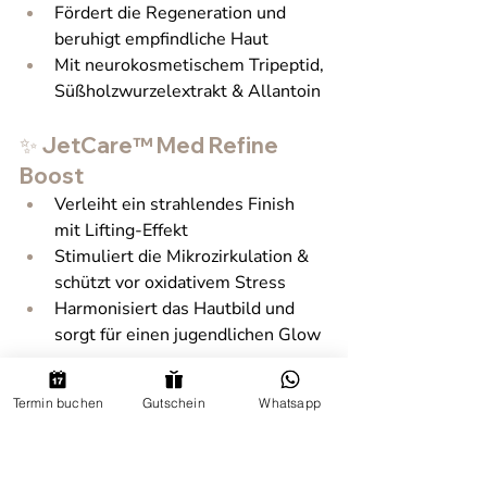
Fördert die Regeneration und 
beruhigt empfindliche Haut
Mit neurokosmetischem Tripeptid, 
Süßholzwurzelextrakt & Allantoin
✨ JetCare™ Med Refine 
Boost
Verleiht ein strahlendes Finish 
mit Lifting-Effekt
Stimuliert die Mikrozirkulation & 
schützt vor oxidativem Stress
Harmonisiert das Hautbild und 
sorgt für einen jugendlichen Glow
Ihre Vorteile mit 
Termin buchen
Gutschein
Whatsapp
JetPeel® in Wiesbaden
Erleben Sie die Zukunft der 
Hautpflege mit 
JetPeel® JetCare™ 