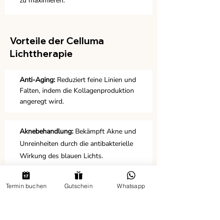
zu maximieren.
Vorteile der Celluma
Lichttherapie
Anti-Aging:
Reduziert feine Linien und
Falten, indem die Kollagenproduktion
angeregt wird.
Aknebehandlung:
Bekämpft Akne und
Unreinheiten durch die antibakterielle
Wirkung des blauen Lichts.
Hautton-Verbesserung:
Termin buchen
Gutschein
Whatsapp
Gleichmäßigerer und strahlenderer
Teint dank der regenerierenden