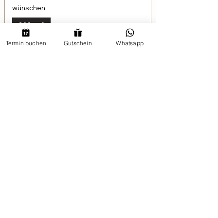
wünschen
280,– €
Termin buchen
Gutschein
Whatsapp
DermWave™ Pro:
Hautstraffung &
Tiefenpflege
Erleben Sie die innovative Radiofrequenz-
Technologie für glattere, straffere Haut.
DermWave™ Pro
fördert Kollagen,
revitalisiert und definiert Ihre Konturen.
Termin online buchen
Kosmetikinstitut SaBeauté
An der Stadtmauer 9-11, 65191
Wiesbaden