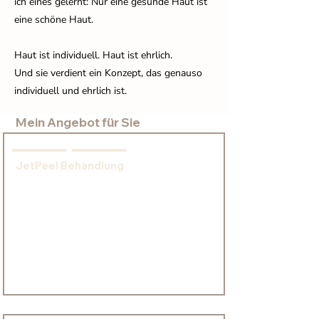
ich eines gelernt: Nur eine gesunde Haut ist
eine schöne Haut.
Haut ist individuell. Haut ist ehrlich.
Und sie verdient ein Konzept, das genauso
individuell und ehrlich ist.
Mein Angebot für Sie
JetPeel Behandlung
​Diese intensive Gesichtsbehandlung 
kombiniert die Tiefenreinigung der Haut mit 
einer sanften, aber effektiven Exfoliation und 
Hydration. Durch die LED-Lichttherapie 
werden die Ergebnisse zusätzlich verstärkt, 
wodurch Ihre Haut sofort strahlender und 
frischer wirkt.