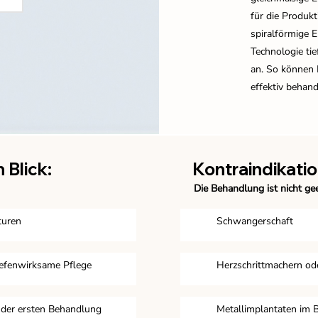
für die Produkt
spiralförmige 
Technologie ti
an. So können 
effektiv behan
 Blick:
Kontraindikati
Die Behandlung ist nicht gee
turen
Schwangerschaft
iefenwirksame Pflege
Herzschrittmachern od
h der ersten Behandlung
Metallimplantaten im 