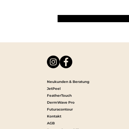
Neukunden & Beratung
JetPeel
FeatherTouch
DermWave Pro
Futuracontour
Kontakt
AGB