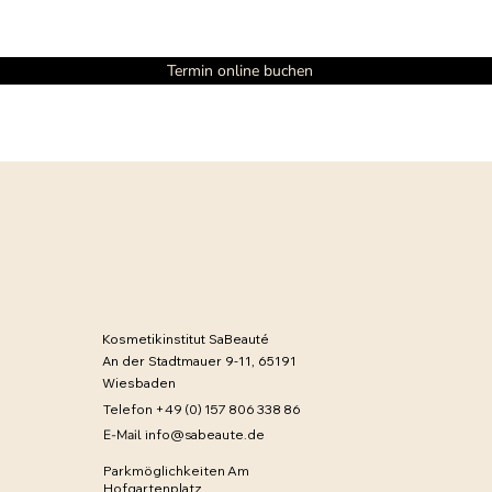
Termin online buchen
Kosmetikinstitut SaBeauté
An der Stadtmauer 9-11, 65191
Wiesbaden
Telefon +49 (0) 157 806 338 86
E-Mail
info@sabeaute.de
Parkmöglichkeiten Am
Hofgartenplatz