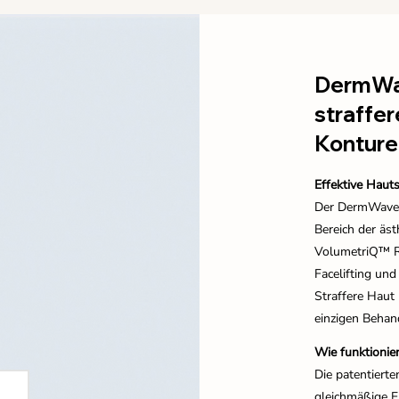
DermWav
straffer
Konture
Effektive Haut
Der DermWave™ 
Bereich der äst
VolumetriQ™ RF
Facelifting und
Straffere Haut 
einzigen Behan
Wie funktioni
Die patentiert
gleichmäßige E