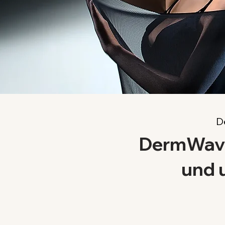
D
DermWave™
und 