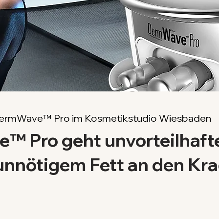
ermWave™ Pro im Kosmetikstudio Wiesbaden
 Pro geht unvorteilhafte
unnötigem Fett an den Kr