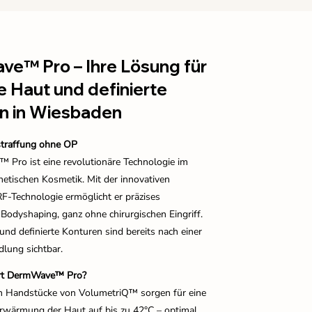
e™ Pro – Ihre Lösung für
e Haut und definierte
n in Wiesbaden
straffung ohne OP
Pro ist eine revolutionäre Technologie im
hetischen Kosmetik. Mit der innovativen
-Technologie ermöglicht er präzises
 Bodyshaping, ganz ohne chirurgischen Eingriff.
und definierte Konturen sind bereits nach einer
dlung sichtbar.
ert DermWave™ Pro?
en Handstücke von VolumetriQ™ sorgen für eine
rwärmung der Haut auf bis zu 42°C – optimal