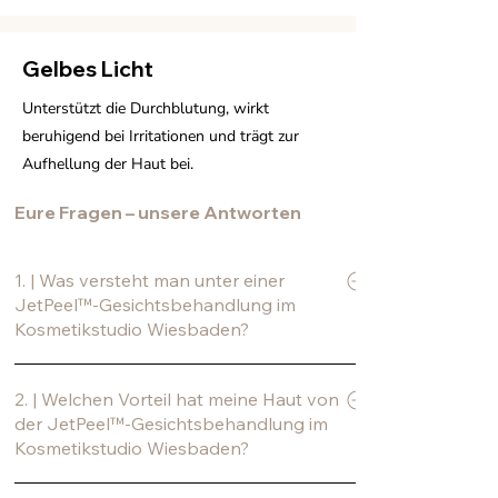
Gelbes Licht
Unterstützt die Durchblutung, wirkt
beruhigend bei Irritationen und trägt zur
Aufhellung der Haut bei.
Eure Fragen – unsere Antworten
1. | Was versteht man unter einer
JetPeel™-Gesichtsbehandlung im
Kosmetikstudio Wiesbaden?
Bei der JetPeel™-Behandlung handelt es
2. | Welchen Vorteil hat meine Haut von
sich um eine multifunktionale moderne
der JetPeel™-Gesichtsbehandlung im
Gesichtsbehandlung, die verschiedene
Kosmetikstudio Wiesbaden?
Behandlungsschritte in einem Gerät
vereint. Lymphdrainage, Peeling und
Ihre Haut wird von der JetPeel™-